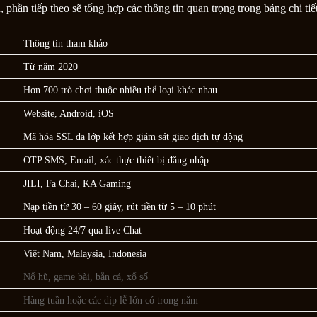
 phần tiếp theo sẽ tổng hợp các thông tin quan trọng trong bảng chi tiết
Thông tin tham khảo
Từ năm 2020
Hơn 700 trò chơi thuộc nhiều thể loại khác nhau
Website, Android, iOS
Mã hóa SSL đa lớp kết hợp giám sát giao dịch tự động
OTP SMS, Email, xác thực thiết bị đăng nhập
JILI, Fa Chai, KA Gaming
Nạp tiền từ 30 – 60 giây, rút tiền từ 5 – 10 phút
Hoạt động 24/7 qua live Chat
Việt Nam, Malaysia, Indonesia
Nổ hũ, game bài, bắn cá, xổ số
Hàng tuần hoặc các dịp lễ lớn có trong năm