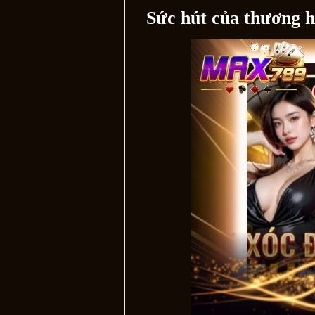
Sức hút của thương 