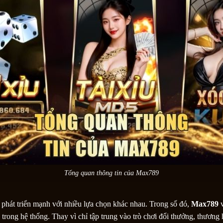
Tổng quan thông tin của Max789
ến phát triển mạnh với nhiều lựa chọn khác nhau. Trong số đó,
Max789
trong hệ thống. Thay vì chỉ tập trung vào trò chơi đổi thưởng, thương 