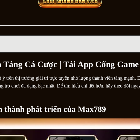
 Tảng Cá Cược | Tải App Cổng Gam
hú ý trên thị trường giải trí trực tuyến nhờ lượng thành viên tăng mạnh.
 trò chơi đa dạng bậc nhất. Để tìm hiểu chi tiết hơn, hãy theo dõi ngay
nh thành phát triển của Max789