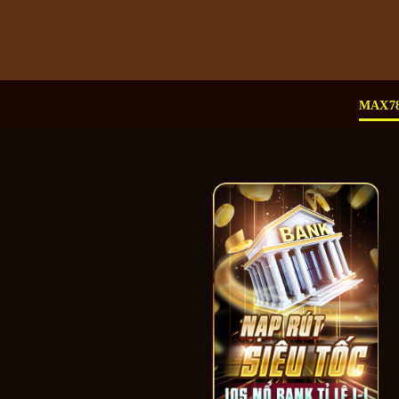
Skip
to
content
MAX7