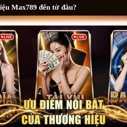
hiệu Max789 đến từ đâu?