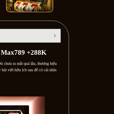
e Max789 +288K
 Dù chưa ra mắt quá lâu, thương hiệu
 bài viết hữu ích sau để có cái nhìn