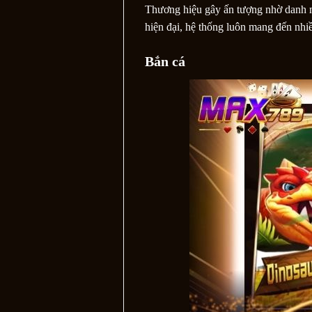
Thương hiệu gây ấn tượng nhờ danh mụ
hiện đại, hệ thống luôn mang đến nhi
Bắn cá