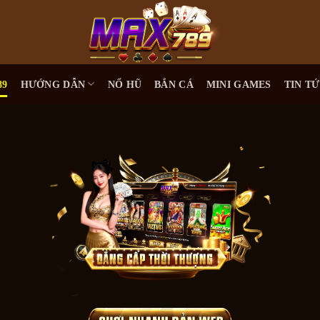
89
HƯỚNG DẪN
NỔ HŨ
BẮN CÁ
MINI GAMES
TIN T