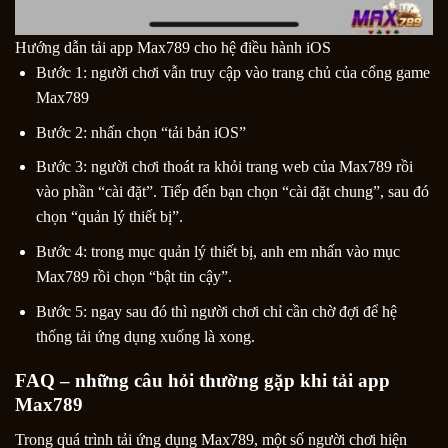
Hướng dẫn tải app Max789 cho hệ điều hành iOS
Bước 1: người chơi vẫn truy cập vào trang chủ của cổng game
Max789
Bước 2: nhấn chọn “tải bản iOS”
Bước 3: người chơi thoát ra khỏi trang web của Max789 rồi
vào phần “cài đặt”. Tiếp đến bạn chọn “cài đặt chung”, sau đó
chọn “quản lý thiết bị”.
Bước 4: trong mục quản lý thiết bị, anh em nhấn vào mục
Max789 rồi chọn “bật tin cậy”.
Bước 5: ngay sau đó thì người chơi chỉ cần chờ đợi để hệ
thống tải ứng dụng xuống là xong.
FAQ – những câu hỏi thường gặp khi tải app
Max789
Trong quá trình tải ứng dụng Max789, một số người chơi hiện