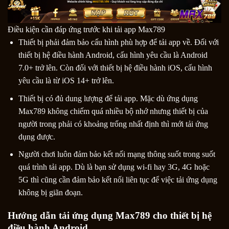
Điều kiện cần đáp ứng trước khi tải app Max789
Thiết bị phải đảm bảo cấu hình phù hợp để tải app về. Đối với
thiết bị hệ điều hành Android, cấu hình yêu cầu là Android
7.0+ trở lên. Còn đối với thiết bị hệ điều hành iOS, cấu hình
yêu cầu là từ iOS 14+ trở lên.
Thiết bị có đủ dung lượng để tải app. Mặc dù ứng dụng
Max789 không chiếm quá nhiều bộ nhớ nhưng thiết bị của
người trong phải có khoảng trống nhất định thì mới tải ứng
dụng được.
Người chơi luôn đảm bảo kết nối mạng thông suốt trong suốt
quá trình tải app. Dù là bạn sử dụng wi-fi hay 3G, 4G hoặc
5G thì cũng cần đảm bảo kết nối liên tục để việc tải ứng dụng
không bị giãn đoạn.
Hướng dẫn tải ứng dụng Max789 cho thiết bị hệ
điều hành Android