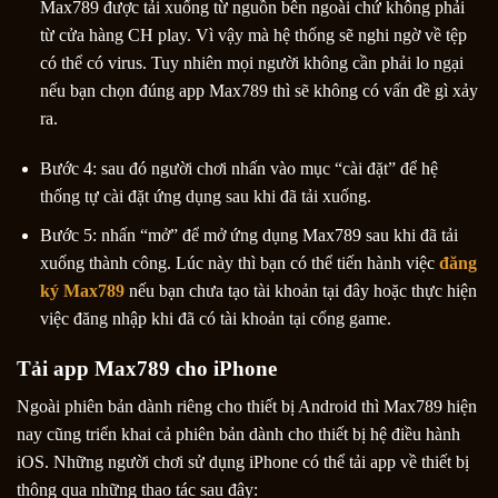
Max789 được tải xuống từ nguồn bên ngoài chứ không phải
từ cửa hàng CH play. Vì vậy mà hệ thống sẽ nghi ngờ về tệp
có thể có virus. Tuy nhiên mọi người không cần phải lo ngại
nếu bạn chọn đúng app Max789 thì sẽ không có vấn đề gì xảy
ra.
Bước 4: sau đó người chơi nhấn vào mục “cài đặt” để hệ
thống tự cài đặt ứng dụng sau khi đã tải xuống.
Bước 5: nhấn “mở” để mở ứng dụng Max789 sau khi đã tải
xuống thành công. Lúc này thì bạn có thể tiến hành việc
đăng
ký Max789
nếu bạn chưa tạo tài khoản tại đây hoặc thực hiện
việc đăng nhập khi đã có tài khoản tại cổng game.
Tải app Max789 cho iPhone
Ngoài phiên bản dành riêng cho thiết bị Android thì Max789 hiện
nay cũng triển khai cả phiên bản dành cho thiết bị hệ điều hành
iOS. Những người chơi sử dụng iPhone có thể tải app về thiết bị
thông qua những thao tác sau đây: