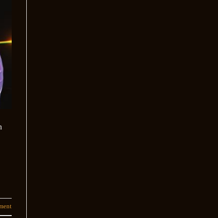
n
ment