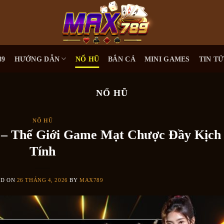
89
HƯỚNG DẪN
NỔ HŨ
BẮN CÁ
MINI GAMES
TIN T
NỔ HŨ
NỔ HŨ
– Thế Giới Game Mạt Chược Đầy Kịch
Tính
ED ON
26 THÁNG 4, 2026
BY
MAX789