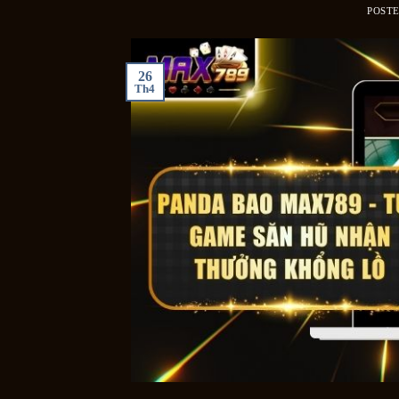
POST
26
Th4