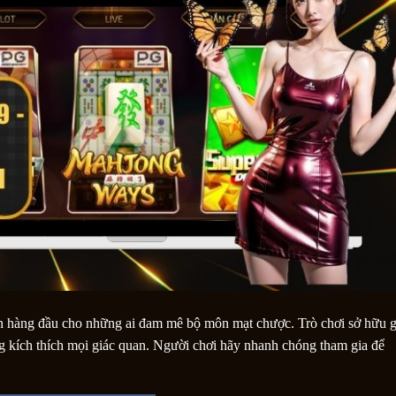
 hàng đầu cho những ai đam mê bộ môn mạt chược. Trò chơi sở hữu g
g kích thích mọi giác quan. Người chơi hãy nhanh chóng tham gia để