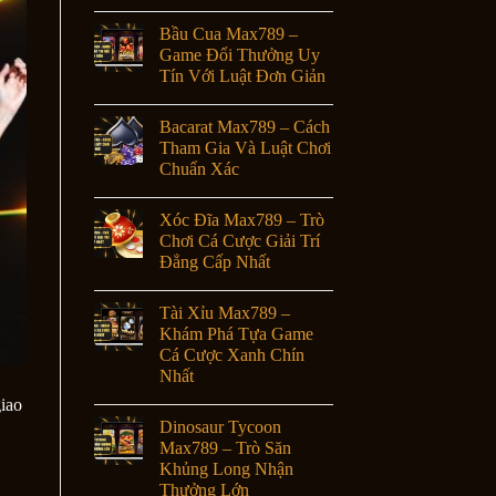
Bầu Cua Max789 –
Game Đổi Thưởng Uy
Tín Với Luật Đơn Giản
Bacarat Max789 – Cách
Tham Gia Và Luật Chơi
Chuẩn Xác
Xóc Đĩa Max789 – Trò
Chơi Cá Cược Giải Trí
Đẳng Cấp Nhất
Tài Xỉu Max789 –
Khám Phá Tựa Game
Cá Cược Xanh Chín
Nhất
iao
Dinosaur Tycoon
Max789 – Trò Săn
Khủng Long Nhận
Thưởng Lớn