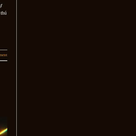
tự
 thú
ment