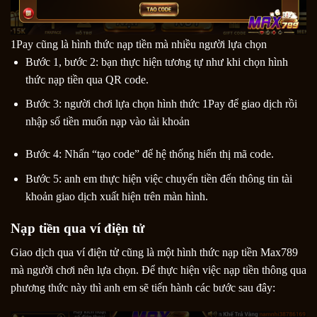
1Pay cũng là hình thức nạp tiền mà nhiều người lựa chọn
Bước 1, bước 2: bạn thực hiện tương tự như khi chọn hình
thức nạp tiền qua QR code.
Bước 3: người chơi lựa chọn hình thức 1Pay để giao dịch rồi
nhập số tiền muốn nạp vào tài khoản
Bước 4: Nhấn “tạo code” để hệ thống hiển thị mã code.
Bước 5: anh em thực hiện việc chuyển tiền đến thông tin tài
khoản giao dịch xuất hiện trên màn hình.
Nạp tiền qua ví điện tử
Giao dịch qua ví điện tử cũng là một hình thức nạp tiền Max789
mà người chơi nên lựa chọn. Để thực hiện việc nạp tiền thông qua
phương thức này thì anh em sẽ tiến hành các bước sau đây: