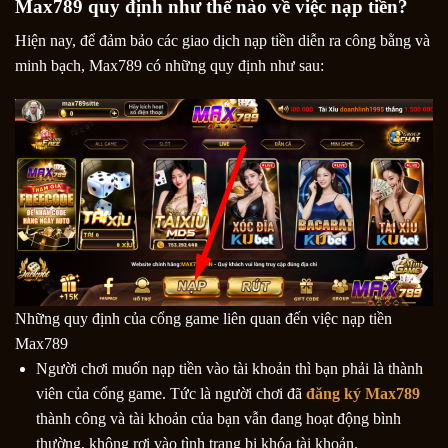
Max789 quy định như thế nào về việc nạp tiền?
Hiện nay, để đảm bảo các giao dịch nạp tiền diễn ra công bằng và
minh bạch, Max789 có những quy định như sau:
Những quy định của cổng game liên quan đến việc nạp tiền
Max789
Người chơi muốn nạp tiền vào tài khoản thì bạn phải là thành
viên của cổng game. Tức là người chơi đã
đăng ký Max789
thành công và tài khoản của bạn vẫn đang hoạt động bình
thường, không rơi vào tình trạng bị khóa tài khoản.