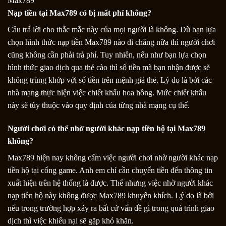
Max789
Nạp tiền tại Max789 có bị mất phí không?
Câu trả lời cho thắc mắc này của mọi người là không. Dù bạn lựa
chọn hình thức nạp tiền Max789 nào đi chăng nữa thì người chơi
cũng không cần phải trả phí. Tuy nhiên, nếu như bạn lựa chọn
hình thức giao dịch qua thẻ cào thì số tiền mà bạn nhận được sẽ
không trùng khớp với số tiền trên mệnh giá thẻ. Lý do là bởi các
nhà mạng thực hiện việc chiết khấu hoa hồng. Mức chiết khấu
này sẽ tùy thuộc vào quy định của từng nhà mạng cụ thể.
Người chơi có thể nhờ người khác nạp tiền hộ tại Max789
không?
Max789 hiện nay không cấm việc người chơi nhờ người khác nạp
tiền hộ tại cổng game. Anh em chỉ cần chuyển tiền đến thông tin
xuất hiện trên hệ thống là được. Thế nhưng việc nhờ người khác
nạp tiền hộ này không được Max789 khuyến khích. Lý do là bởi
nếu trong trường hợp xảy ra bất cứ vấn đề gì trong quá trình giao
dịch thì việc khiếu nại sẽ gặp khó khăn.