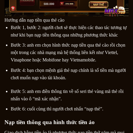
Hướng dẫn nạp tiền qua thẻ cào
Bước 1, bước 2: người chơi sẽ thực hiện các thao tác tương tự
như khi bạn nạp tiền thông qua những phương thức khác
Bước 3: anh em chọn hình thức nạp tiền qua thẻ cào rồi chọn
một trong các nhà mạng mà hệ thống liên kết như Viettel,
Vinaphone hoặc Mobifone hay Vietnamobile.
Bước 4: bạn chọn mệnh giá thẻ nạp chính là số tiền mà người
chơi muốn nạp vào tài khoản.
Bước 5: anh em điền thông tin về số seri thẻ vàng mã thẻ rồi
nhấn vào ô “mã xác nhận”.
Bước 6: cuối cùng thì người chơi nhấn “nạp thẻ”.
Nạp tiền thông qua hình thức tiền ảo
Giao dịch bằng tiền ảo là phương thức nạp tiền thứ năm mà mọi