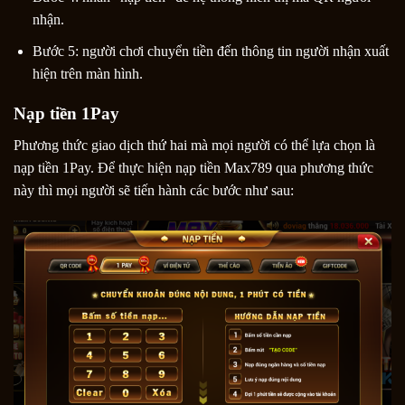
nhận.
Bước 5: người chơi chuyển tiền đến thông tin người nhận xuất
hiện trên màn hình.
Nạp tiền 1Pay
Phương thức giao dịch thứ hai mà mọi người có thể lựa chọn là
nạp tiền 1Pay. Để thực hiện nạp tiền Max789 qua phương thức
này thì mọi người sẽ tiến hành các bước như sau: