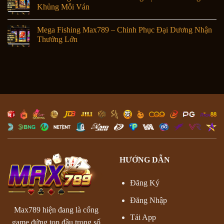
Khủng Mỗi Ván
Mega Fishing Max789 – Chinh Phục Đại Dương Nhận
Thưởng Lớn
HƯỚNG DẪN
Đăng Ký
Đăng Nhập
Max789
hiện đang là cổng
Tải App
game đứng top đầu trong số