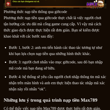
Phương thức nạp tiền thông qua giftcode
Phương thức nạp tiền qua giftcode thực chất là việc người chơi
tận hưởng các ưu đãi mà cổng game cung cấp. Vì vậy mà cách
thức giao dịch được thực hiện rất đơn giản. Bạn sẽ kiếm được
khao khát với các bước sau đây:
Bước 1, bước 2: anh em tiến hành các thao tác tương tự như
khi bạn lựa chọn nạp tiền qua những hình thức khác.
Bước 3: người chơi nhấn vào mục giftcode, sau đó bạn nhập
mã code mà bạn đang sở hữu.
Bước 4: hệ thống sẽ yêu cầu người chơi nhập thông tin mã xác
nhận trên màn hình và anh em thực hiện thao tác nhập mã xác
nhận này rồi nhấn “ok”.
Những lưu ý trong quá trình nạp tiền Max789
Có thể thấy việc nạp tiền Max789 được thực hiện rất đơn giản.