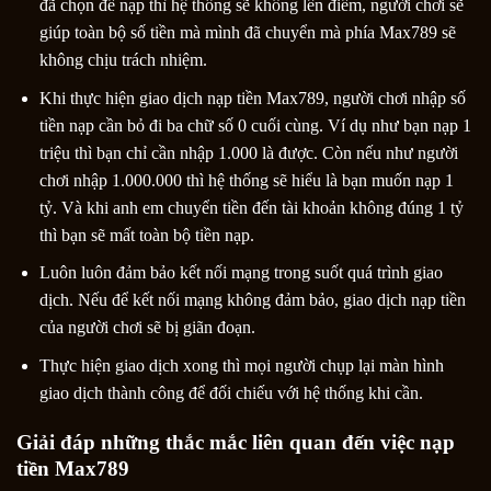
đã chọn để nạp thì hệ thống sẽ không lên điểm, người chơi sẽ
giúp toàn bộ số tiền mà mình đã chuyển mà phía Max789 sẽ
không chịu trách nhiệm.
Khi thực hiện giao dịch nạp tiền Max789, người chơi nhập số
tiền nạp cần bỏ đi ba chữ số 0 cuối cùng. Ví dụ như bạn nạp 1
triệu thì bạn chỉ cần nhập 1.000 là được. Còn nếu như người
chơi nhập 1.000.000 thì hệ thống sẽ hiểu là bạn muốn nạp 1
tỷ. Và khi anh em chuyển tiền đến tài khoản không đúng 1 tỷ
thì bạn sẽ mất toàn bộ tiền nạp.
Luôn luôn đảm bảo kết nối mạng trong suốt quá trình giao
dịch. Nếu để kết nối mạng không đảm bảo, giao dịch nạp tiền
của người chơi sẽ bị giãn đoạn.
Thực hiện giao dịch xong thì mọi người chụp lại màn hình
giao dịch thành công để đối chiếu với hệ thống khi cần.
Giải đáp những thắc mắc liên quan đến việc nạp
tiền Max789