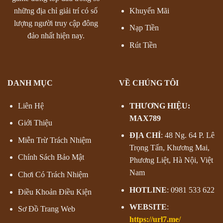
những địa chỉ giải trí có số
Khuyến Mãi
lượng người truy cập đông
Nạp Tiền
đảo nhất hiện nay.
Rút Tiền
DANH MỤC
VỀ CHÚNG TÔI
Liên Hệ
THƯƠNG HIỆU:
MAX789
Giới Thiệu
ĐỊA CHỈ
:
48 Ng. 64 P. Lê
Miễn Trừ Trách Nhiệm
Trọng Tấn, Khương Mai,
Chính Sách Bảo Mật
Phương Liệt, Hà Nội, Việt
Nam
Chơi Có Trách Nhiệm
HOTLINE
:
0981 533 622
Điều Khoản Điều Kiện
WEBSITE
:
Sơ Đồ Trang Web
https://url7.me/