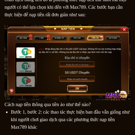
người có thể lựa chọn khi đến với Max789. Các bước bạn cần
thực hiện để nạp tiền rất đơn giản như sau:
Cách nạp tiền thông qua tiền ảo như thế nào?
Bước 1, bước 2: các thao tác thực hiện ban đầu vẫn giống như
khi người chơi giao dịch qua các phương thức nạp tiền
Max789 khác