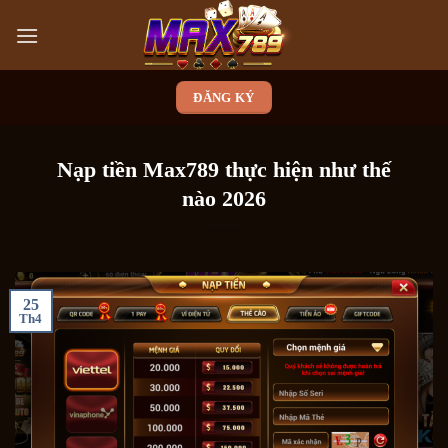
Skip
to
content
ĐĂNG KÝ
Nạp tiền Max789 thực hiện như thế
nào 2026
25
Th4