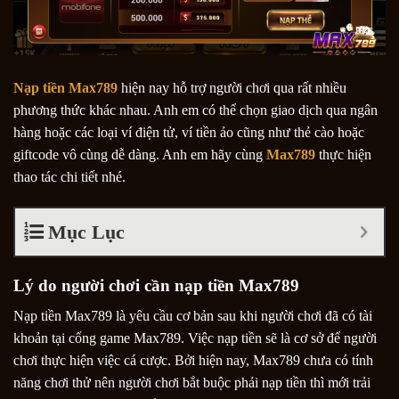
Nạp tiền Max789
hiện nay hỗ trợ người chơi qua rất nhiều
phương thức khác nhau. Anh em có thể chọn giao dịch qua ngân
hàng hoặc các loại ví điện tử, ví tiền ảo cũng như thẻ cào hoặc
giftcode vô cùng dễ dàng. Anh em hãy cùng
Max789
thực hiện
thao tác chi tiết nhé.
Mục Lục
Lý do người chơi cần nạp tiền Max789
Nạp tiền Max789 là yêu cầu cơ bản sau khi người chơi đã có tài
khoản tại cổng game Max789. Việc nạp tiền sẽ là cơ sở để người
chơi thực hiện việc cá cược. Bởi hiện nay, Max789 chưa có tính
năng chơi thử nên người chơi bắt buộc phải nạp tiền thì mới trải