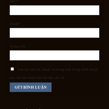
Tên
*
Email
*
Trang web
Lưu tên của tôi, email, và trang web trong trình duyệt
này cho lần bình luận kế tiếp của tôi.