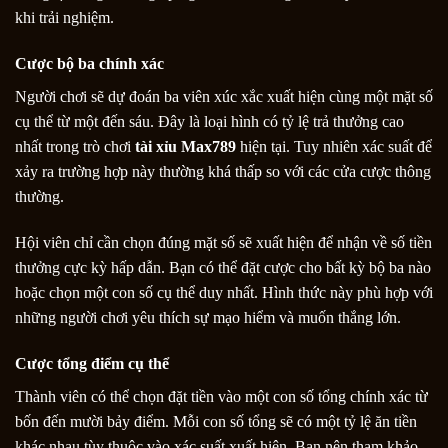
khi trải nghiệm.
Cược bộ ba chính xác
Người chơi sẽ dự đoán ba viên xúc xắc xuất hiện cùng một mặt số
cụ thể từ một đến sáu. Đây là loại hình có tỷ lệ trả thưởng cao
nhất trong trò chơi
tài xỉu Max789
hiện tại. Tuy nhiên xác suất để
xảy ra trường hợp này thường khá thấp so với các cửa cược thông
thường.
Hội viên chỉ cần chọn đúng mặt số sẽ xuất hiện để nhận về số tiền
thưởng cực kỳ hấp dẫn. Bạn có thể đặt cược cho bất kỳ bộ ba nào
hoặc chọn một con số cụ thể duy nhất. Hình thức này phù hợp với
những người chơi yêu thích sự mạo hiểm và muốn thắng lớn.
Cược tổng điểm cụ thể
Thành viên có thể chọn đặt tiền vào một con số tổng chính xác từ
bốn đến mười bảy điểm. Mỗi con số tổng sẽ có một tỷ lệ ăn tiền
khác nhau tùy thuộc vào xác suất xuất hiện. Bạn nên tham khảo