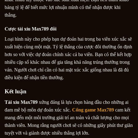
bảng tỷ lệ để biết mức lợi nhuận mình có thể nhận được khi
thắng.
Cược tài xỉu Max789 đôi
Loại hình này cho phép bạn dự đoán hai trong ba viên xúc xắc sẽ
xuất hiện cùng một mặt. Tỷ lệ thắng của cược đôi thường ổn định
hơn so với việc dự đoán chính xác cả ba viên. Bạn có thể kết hợp
nhiều cặp số khác nhau để gia tăng khả năng trúng thưởng trong
ván. Người chơi chỉ cần có hai mặt xúc xắc giống nhau là đã đủ
điều kiện để nhận tiền thưởng.
Kết luận
Tài xỉu Max789
xứng đáng là lựa chọn hàng đầu cho những ai
đam mê bộ môn dự đoán xúc xắc.
Cổng game Max789
cam kết
mang đến một môi trường giải trí an toàn và chất lượng cho mọi
thành viên. Mong rằng người chơi sẽ có những giây phút thư giãn
tuyệt vời và giành được nhiều thắng lợi lớn.