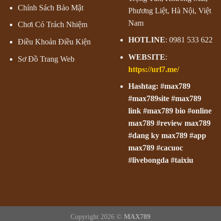
Chính Sách Bảo Mật
Phương Liệt, Hà Nội, Việt
Nam
Chơi Có Trách Nhiệm
HOTLINE
:
0981 533 622
Điều Khoản Điều Kiện
WEBSITE
:
Sơ Đồ Trang Web
https://url7.me/
Hashtag:
#max789
#max789site #max789
link #max789 bio #online
max789 #review max789
#dang ky max789 #app
max789 #cacuoc
#livebongda #taixiu
Copyright 2026 ©
MAX789