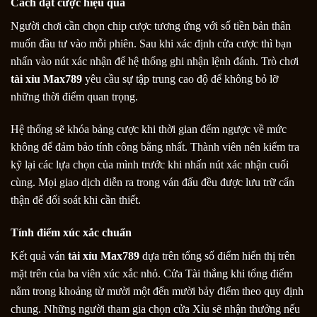
Cách đặt cược hiệu quả
Người chơi cần chọn chip cược tương ứng với số tiền bản thân
muốn đầu tư vào mỗi phiên. Sau khi xác định cửa cược thì bạn
nhấn vào nút xác nhận để hệ thống ghi nhận lệnh đánh. Trò chơi
tài xỉu Max789
yêu cầu sự tập trung cao độ để không bỏ lỡ
những thời điểm quan trọng.
Hệ thống sẽ khóa bảng cược khi thời gian đếm ngược về mức
không để đảm bảo tính công bằng nhất. Thành viên nên kiểm tra
kỹ lại các lựa chọn của mình trước khi nhấn nút xác nhận cuối
cùng. Mọi giao dịch diễn ra trong ván đấu đều được lưu trữ cẩn
thận để đối soát khi cần thiết.
Tính điểm xúc xắc chuẩn
Kết quả ván
tài xỉu Max789
dựa trên tổng số điểm hiển thị trên
mặt trên của ba viên xúc xắc nhỏ. Cửa Tài thắng khi tổng điểm
nằm trong khoảng từ mười một đến mười bảy điểm theo quy định
chung. Những người tham gia chọn cửa Xỉu sẽ nhận thưởng nếu