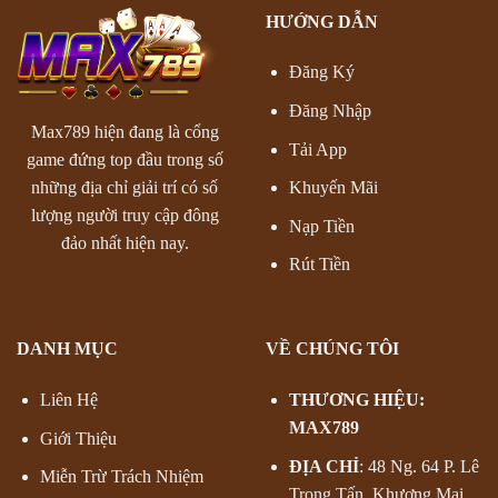
HƯỚNG DẪN
Đăng Ký
Đăng Nhập
Max789
hiện đang là cổng
Tải App
game đứng top đầu trong số
những địa chỉ giải trí có số
Khuyến Mãi
lượng người truy cập đông
Nạp Tiền
đảo nhất hiện nay.
Rút Tiền
DANH MỤC
VỀ CHÚNG TÔI
Liên Hệ
THƯƠNG HIỆU:
MAX789
Giới Thiệu
ĐỊA CHỈ
:
48 Ng. 64 P. Lê
Miễn Trừ Trách Nhiệm
Trọng Tấn, Khương Mai,